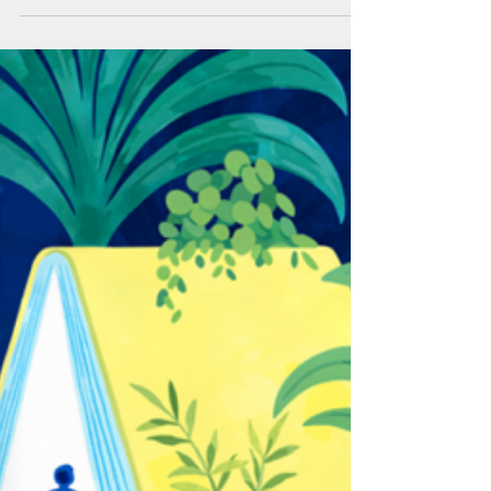
nicolas3594
17 nov. 2025
3 min de lecture
CotCotCot au SLPJ 2025
Programme des éditions CotCotCot au Salon
du livre de Montreuil 2025