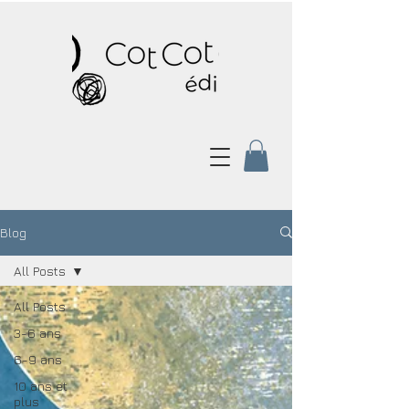
Blog
All Posts
All Posts
3-6 ans
6-9 ans
10 ans et
plus