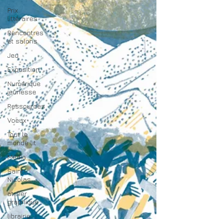
Prix
littéraires
Rencontres
et salons
Jeu
Exposition
Numérique
jeunesse
Ressources
Voeux
Tout le
monde lit
Média
Saint-
Nicolas
atelier
graphique
librairie