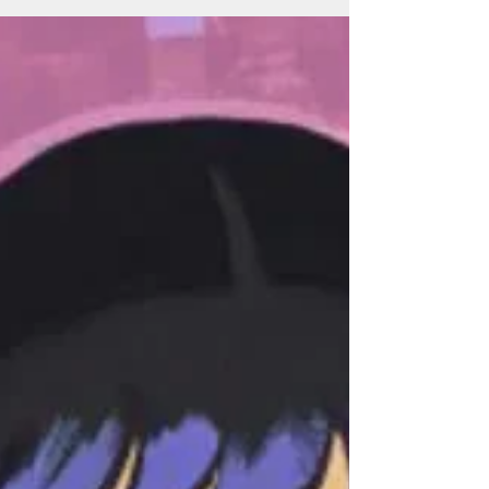
dans sa version originale] a vu le jour, on le doit
avant tout à la vision et à l’opiniâtreté de
l'éditrice Sara Jane Boyers ! Pour notre plus
grand bonheur, celle-ci a accepté de
s’entretenir avec Odile Flament, directrice
littéraire des éditions CotCotCot, pour
expliquer les circonstances entourant la
publication de ce livre mondialement recon