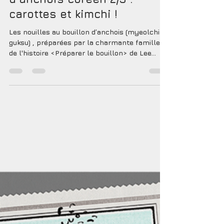
cotcotcot éditions
24 nov. 2025
2 min de lecture
Préparer un bouillon
d'anchois coréen 2/3 :
carottes et kimchi !
Les nouilles au bouillon d’anchois (myeolchi
guksu) , préparées par la charmante famille
de l'histoire <Préparer le bouillon> de Lee
Sang-kyo et Bamco (traduction de Charlotte
Gryson), sont une recette traditionnelle
simple et réconfortante, au savoureux goût
d'umami. Dans ce post, nous aimerions
souligner deux détails dans les illustrations de
Bamco : l'un concerne les carottes, l'autre le
kimchi ... <Préparer le bouillon> de Sangkyo