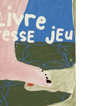
d'anchois coréen 1/3 :
«myeolchi guksu»
« Qu'y-a-t-il de plus réconfortant après une
longue journée qu'un bol de bouillon chaud ? À
la première petite gorgée, votre vissage se
détend. Votre front se relâche et un sourire
apparaît. Les Coréens disent : "Je ne peux pas
me passer de bouillon au repas." L'élément
central d'un repas coréen typique, c'est le
bouillon. » La cuisine coréenne est réputée
pour ses bouillons. Impossible de se passer
d'un bouillon (국 – guk ) ou d'un ragoût ( 찌개 –
jjigae ). Il suffit de rega