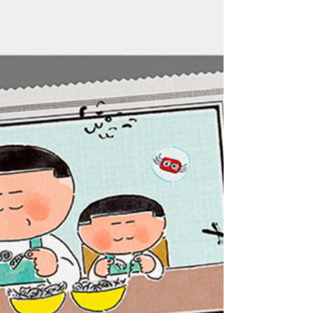
Sang-kyo et Bamco (traduction de Charlotte
Gryson), sont une recette traditionnelle
simple et réconfortante, au savoureux goût
d'umami. Vous l'aurez peut-être déjà noté en
regardant quelques k-dramas, les Coréens
adorent les bouillons, les bouillons brûlants
ou même les soupes de nouilles froides.
Comme indiqué dans le précédent post, on
peut a