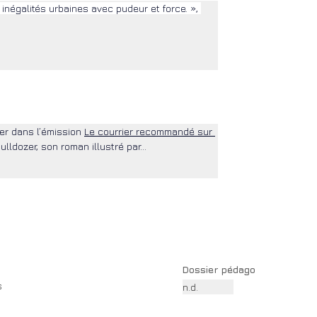
s inégalités urbaines avec pudeur et force. », 
er dans l’émission 
Le courrier recommandé sur 
Bulldozer, son roman illustré par…
Dossier pédago
s
n.d.