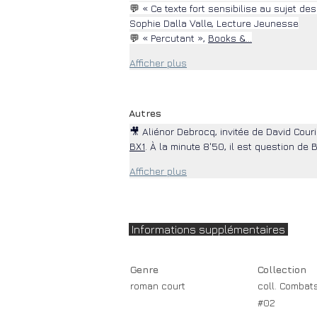
💬
 « Ce texte fort sensibilise au sujet de
Sophie Dalla Valle, Lecture Jeunesse
💬
 « Percutant », 
Books &…
Afficher plus
Autres
🎥 Aliénor Debrocq, invitée de David Couri
BX1
. À la minute 8'50, il est question de 
Afficher plus
Informations supplémentaires
Genre
Collection
roman court
coll. Combat
#02