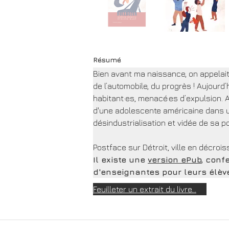
Résumé
Bien avant ma naissance, on appelait D
de l’automobile, du progrès ! Aujourd’
habitant·es, menacé·es d’expulsion. Alor
d'une adolescente américaine dans une
désindustrialisation et vidée de sa p
Postface sur Détroit, ville en décrois
Il existe une 
version ePub
, conf
d'enseignantes pour leurs élèv
Feuilleter un extrait du livre...