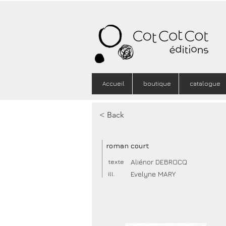
Accueil
boutique
catalogue
< Back
roman court
Aliénor DEBROCQ
texte
Evelyne MARY
ill.