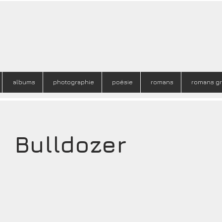
albums
photographie
poésie
romans
romans g
Bulldozer