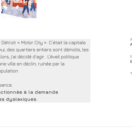
A
étroit « Motor City ». C’était la capitale 
hui, des quartiers entiers sont démolis, les 
I
s, j’ai décidé d’agir… L'éveil politique 
 ville en déclin, ruinée par la 
opulation.
sance. 
ectionnée à la demande 
es dyslexiques.