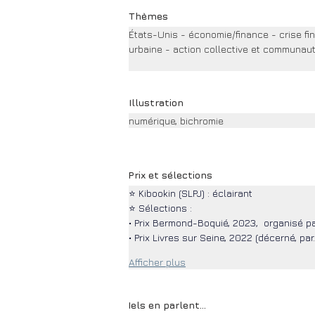
Thèmes
États-Unis - économie/finance - crise fin
urbaine - action collective et communauta
Illustration
numérique, bichromie
Prix et sélections
⭐ Kibookin (SLPJ) : éclairant
⭐ Sélections :
• Prix Bermond-Boquié, 
2023,  organisé pa
• Prix Livres sur Seine, 
2022 (décerné, par
Afficher plus
Iels en parlent...