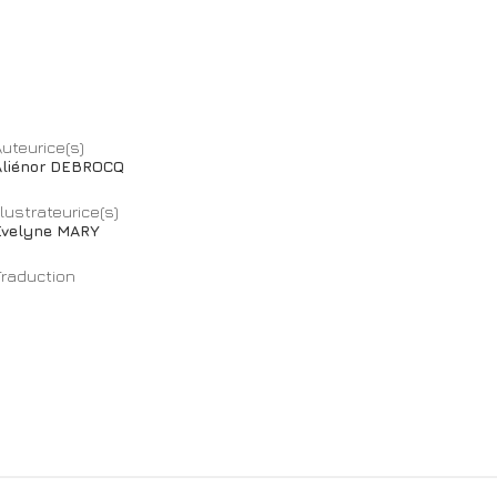
uteurice(s)
Aliénor DEBROCQ
llustrateurice(s)
Evelyne MARY
Traduction