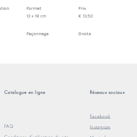
ution
Format
Prix
13 x 18 cm
€ 13,50
Façonnage
Droits
Catalogue en ligne
Réseaux sociaux
Facebook
FAQ
Instagram
Conditions d'utilisation du site