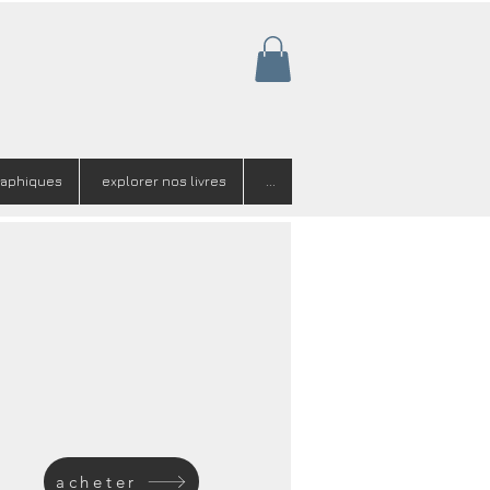
raphiques
explorer nos livres
...
acheter