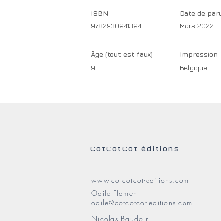
ISBN
Date de par
9782930941394
Mars 2022
Âge (tout est faux)
Impression
9+
Belgique
CotCotCot éditions
www.cotcotcot-editions.com
Odile Flament
odile@cotcotcot-editions.com
Nicolas Baudoin