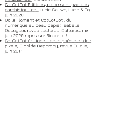
CotCotCot Editions, ce ne sont pas des
carabistouilles !
Lucie Cauwe, Lucie & Co,
juin 2020
Odile Flament et CotCotCot : du
numérique au beau papier
, Isabelle
Decuyper, revue Lectures-Cultures, mai-
juin 2020 repris sur Ricochet !
CotCotCot éditions - de la poésie et des
pixels,
Clotilde Deparday, revue Eulalie,
juin 2017