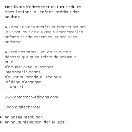
Nos livres s'adressent au futur adulte
chez l’enfant, à l’enfant intérieur des
adultes.
Au cœur de nos intérêts et préoccupations :
le vivant, tout ce qui vise à émanciper les
enfants et adolescent·es, et non à les
endormir.
Au gré des titres, CotCotCot invite à :
déposer quelques éclats de poésie ici…
et là…
s’amuser avec le langage…
interroger la norme…
s’ouvrir au monde, à l’écologie…
réfléchir, s’engager…
GRANDIR !
www.cotcotcot-editions.com
Logo à télécharger :
en basse résolution
en haute résolution
(fichier .eps)