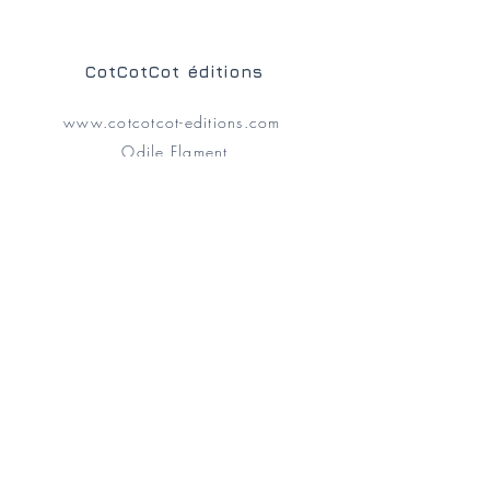
CotCotCot éditions
www.cotcotcot-editions.com
Odile Flament
odile@cotcotcot-editions.com
Nicolas Baudoin
nicolas@cotcotcot-editions.com
Catalogue en ligne
FAQ
Conditions d'utilisation du site
Conditions de vente
Libraires