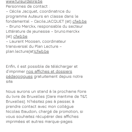
www.fureurdelire.be
Personnes de contact :
– Cécile Jacquet, coordinatrice du
programme Auteurs en classe dans le
fondamental – Cecile.JACQUET (at)
cfwb.be
– Bruno Merckx, responsable du secteur
Littérature de jeunesse – bruno.merckx
(at)
cfwb.be
– Laurent Moosen, coordinateur
transversal du Plan Lecture –
plan.lecture(at)
cfwb.be
Enfin, il est possible de télécharger et
d’imprimer
nos affiches et dossiers
pédagogiques
gratuitement
depuis notre
site.
Nous aurons un stand à la prochaine Foire
du livre de Bruxelles (Gare maritime de T&T,
Bruxelles). N’hésitez pas à passer, à
prendre contact avec mon collègue
Nicolas Baudoin, chargé de promotion, si
vous souhaitez récupérer des affiches
imprimées et autres marque-pages.