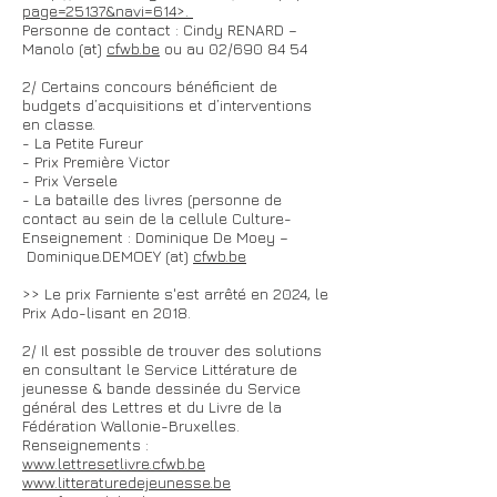
page=25137&navi=614>.
Personne de contact : Cindy RENARD –
Manolo (at)
cfwb.be
ou au 02/690 84 54
2/ Certains concours bénéficient de
budgets d’acquisitions et d’interventions
en classe.
- La Petite Fureur
- Prix Première Victor
- Prix Versele
- La bataille des livres (personne de
contact au sein de la cellule Culture-
Enseignement : Dominique De Moey –
Dominique.DEMOEY (at)
cfwb.be
>> Le prix Farniente s'est arrêté en 2024, le
Prix Ado-lisant en 2018.
2/ Il est possible de trouver des solutions
en consultant le Service Littérature de
jeunesse & bande dessinée du Service
général des Lettres et du Livre de la
Fédération Wallonie-Bruxelles.
Renseignements :
www.lettresetlivre.cfwb.be
www.litteraturedejeunesse.be