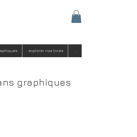
raphiques
explorer nos livres
...
ans graphiques