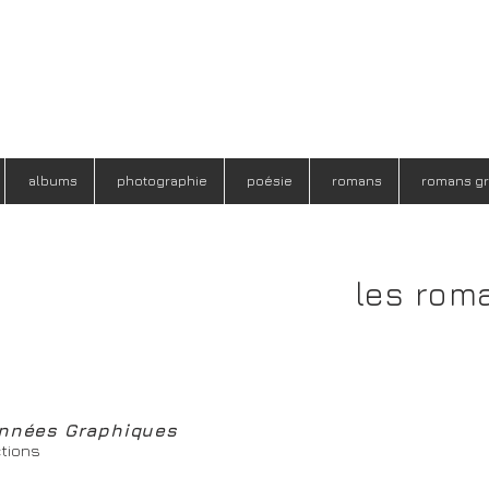
albums
photographie
poésie
romans
romans g
les rom
nnées Graphiques
tions