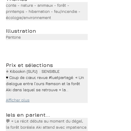
conte - nature - animaux - forêt - 
printemps - hibernation - feu/incendie - 
écologie/environnement
Illustration
Pantone
Prix et sélections
⭐ Kibookin (SLPJ)  : SENSIBLE
♥ Coup de cœur, revue #luetpartagé: « Un 
dialogue entre l’ours Ramson et la forêt 
Aki dans lequel se retrouve « la…
Afficher plus
Iels en parlent...
💬 « Le récit débute au moment du dégel, 
la forêt boréale Aki attend avec impatience 