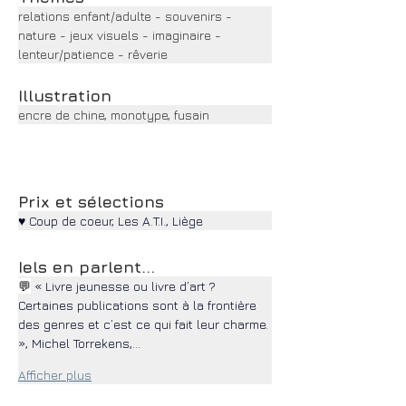
relations enfant/adulte - souvenirs - 
nature - jeux visuels - imaginaire - 
lenteur/patience - rêverie
Illustration
encre de chine, monotype, fusain
Prix et sélections
♥ Coup de coeur, Les A.T.I., Liège
Iels en parlent...
💬
 « Livre jeunesse ou livre d’art ? 
Certaines publications sont à la frontière 
des genres et c’est ce qui fait leur charme. 
», 
Michel Torrekens,…
Afficher plus