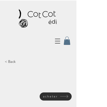
< Back
acheter