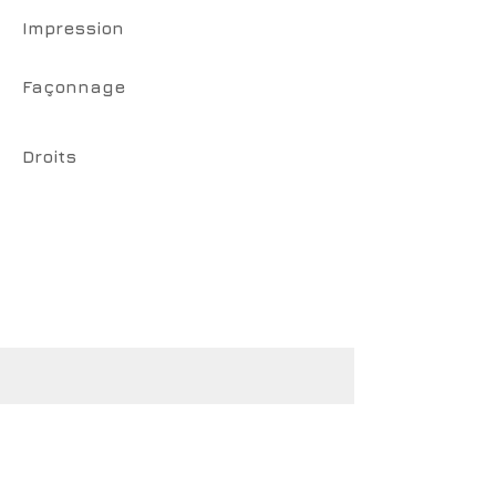
Impression
Façonnage
Droits
CotCotCot éditions
www.cotcotcot-editions.com