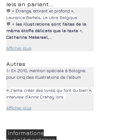
Iels en parlent...
💬
« Étrange, attirant et profond », 
Laurence Bertels, La Libre Belgique
💬
« 
les illustrations sont faites de la 
même étoffe délicate que le texte
 », 
Catherine Makereel,…
Afficher plus
Autres
✨ En 2010, mention spéciale à Bologne 
pour cinq des illustrations de l'album
« 
J'aime créer des livres qui font du bien
 »
, 
interview d'Anne Crahay lors…
Afficher plus
Informations
supplémentaires