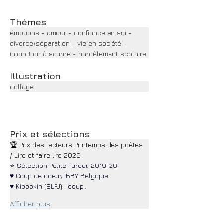
Thèmes
émotions - amour - confiance en soi - 
divorce/séparation - vie en société - 
injonction à sourire - harcèlement scolaire
Illustration
collage
Prix et sélections
🏆 Prix des lecteurs Printemps des poètes 
/ Lire et faire lire 2026
⭐ Sélection Petite Fureur, 2019-20
♥ Coup de coeur, IBBY Belgique
♥ Kibookin (SLPJ) : coup…
Afficher plus