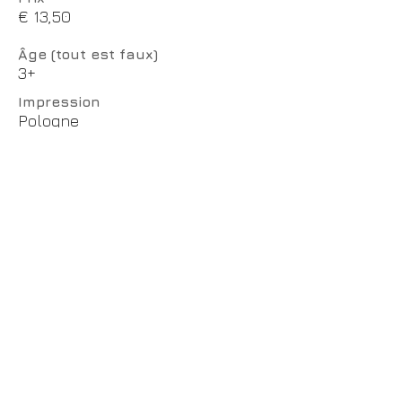
€ 13,50
Âge (tout est faux)
3+
Impression
Pologne
Façonnage
Droits
vendus en Corée, à Taïwan
CotCotCot éditions