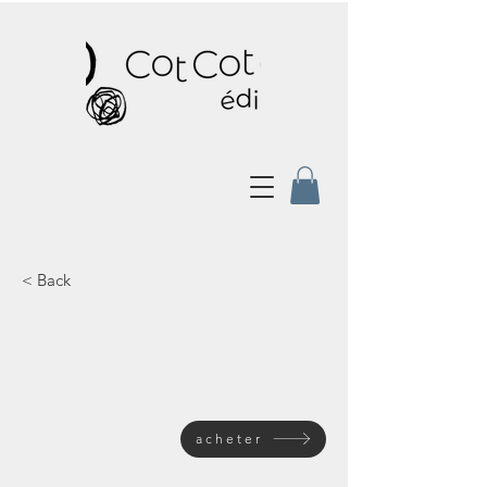
< Back
acheter