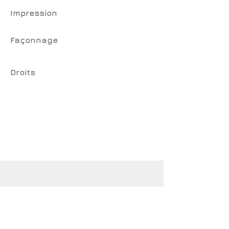
Impression
Façonnage
Droits
CotCotCot éditions
www.cotcotcot-editions.com