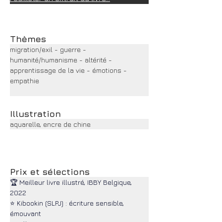
Thèmes
migration/exil - guerre - 
humanité/humanisme - altérité - 
apprentissage de la vie - émotions - 
empathie
Illustration
aquarelle, encre de chine
Prix et sélections
🏆 Meilleur livre illustré, IBBY Belgique, 
2022
⭐ Kibookin (SLPJ) : écriture sensible, 
émouvant