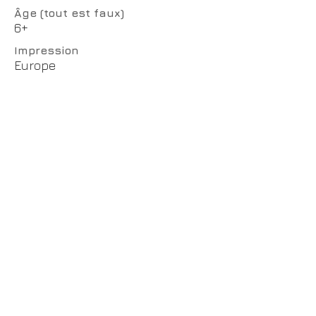
Âge (tout est faux)
6+
Impression
Europe
Façonnage
Droits
achat de droits
CotCotCot éditions
www.cotcotcot-editions.com