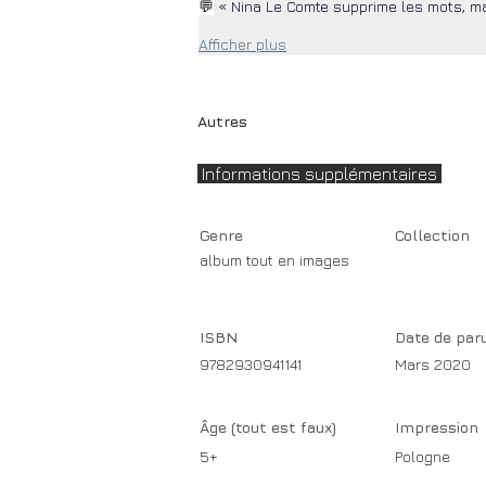
💬
 « Nina Le Comte supprime les mots, m
Afficher plus
Autres
Informations supplémentaires
Genre
Collection
album tout en images
ISBN
Date de par
9782930941141
Mars 2020
Âge (tout est faux)
Impression
5+
Pologne