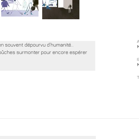
A
bien souvent dépourvu d’humanité…
mbûches surmonter pour encore espérer 
I