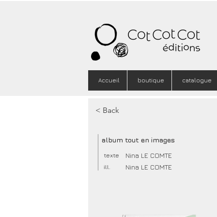
Accueil
boutique
catalogue
< Back
album tout en images
Nina LE COMTE
texte
Nina LE COMTE
ill.