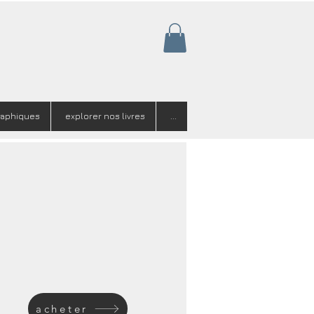
raphiques
explorer nos livres
...
acheter