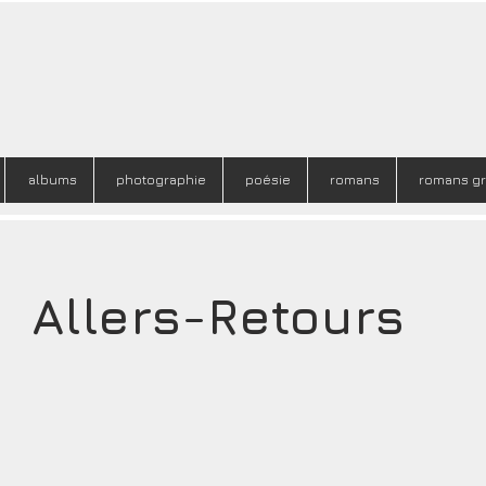
albums
photographie
poésie
romans
romans g
Allers-Retours