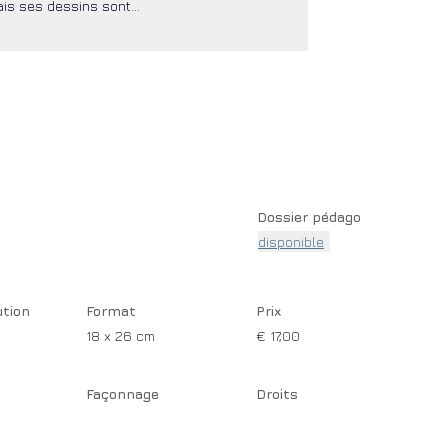
ais ses dessins sont…
Dossier pédago
disponible
ution
Format
Prix
18 x 26 cm
€ 17,00
Façonnage
Droits