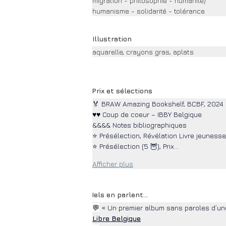
migration - philosophie - humanité/
humanisme - solidarité - tolérance
Illustration
aquarelle, crayons gras, aplats
Prix et sélections
🏅 BRAW Amazing Bookshelf, BCBF, 2024
♥♥ Coup de coeur – IBBY Belgique
&&&& Notes bibliographiques
⭐ Présélection, Révélation Livre jeuness
⭐ Présélection (5 🦉), Prix…
Afficher plus
Iels en parlent...
💬
 « Un premier album sans paroles d’un
Libre Belgique