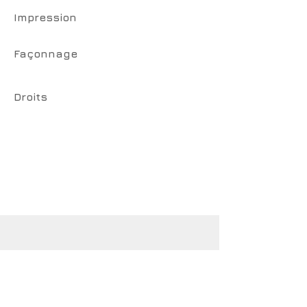
Impression
Façonnage
Droits
CotCotCot éditions
www.cotcotcot-editions.com