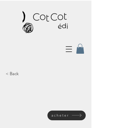
< Back
acheter