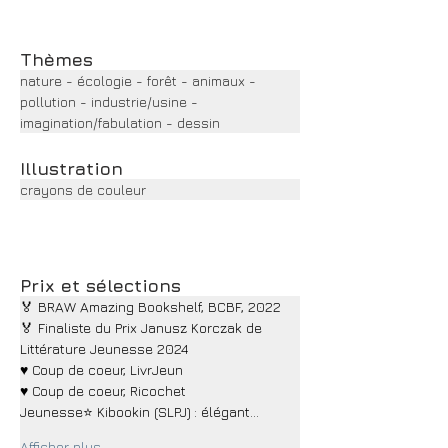
Thèmes
nature - écologie - forêt - animaux - 
pollution - industrie/usine - 
imagination/fabulation - dessin
Illustration
crayons de couleur
Prix et sélections
🏅 BRAW Amazing Bookshelf, BCBF, 2022
🏅 Finaliste du Prix Janusz Korczak de 
Littérature Jeunesse 2024
♥ Coup de coeur, LivrJeun
♥ Coup de coeur, Ricochet 
Jeunesse⭐ Kibookin (SLPJ) : élégant…
Afficher plus