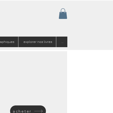
raphiques
explorer nos livres
...
acheter