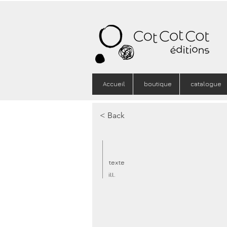
Accueil
boutique
catalogue
< Back
texte
ill.