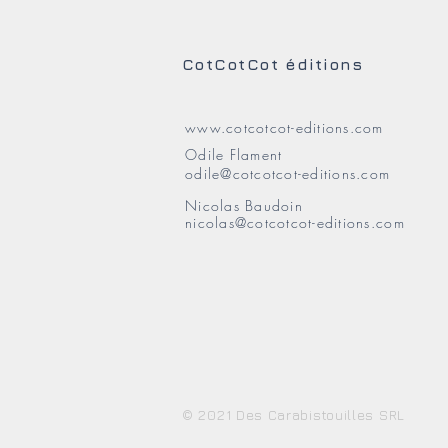
CotCotCot éditions
www.cotcotcot-editions.com
Odile Flament
odile@cotcotcot-editions.com
Nicolas Baudoin
nicolas@cotcotcot-editions.com
© 2021 Des Carabistouilles SRL