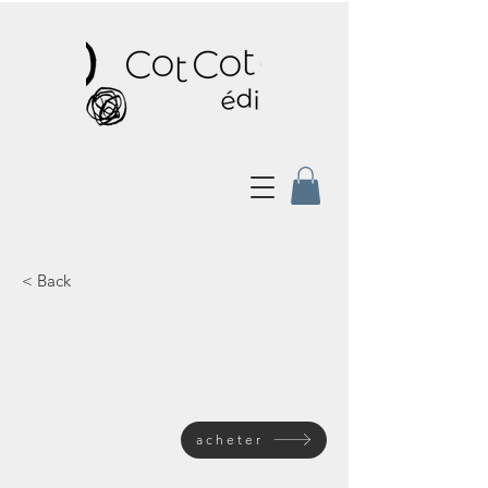
< Back
acheter