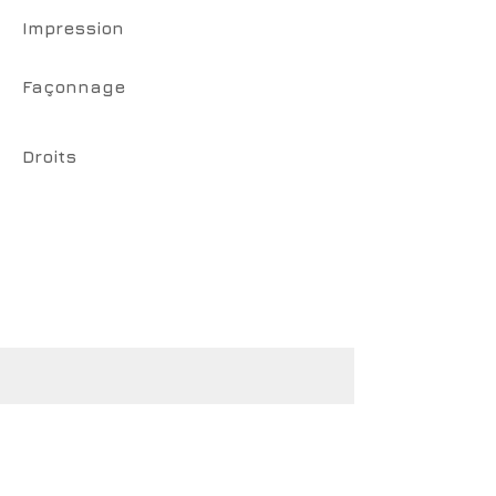
Impression
Façonnage
Droits
CotCotCot éditions
www.cotcotcot-editions.com