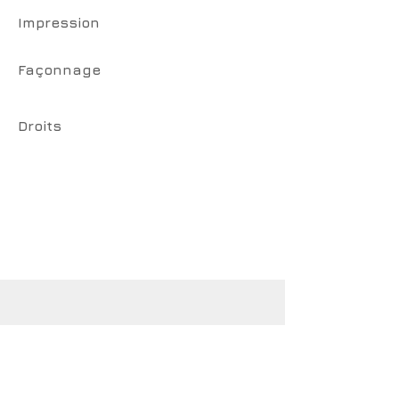
Impression
Façonnage
Droits
CotCotCot éditions
www.cotcotcot-editions.com