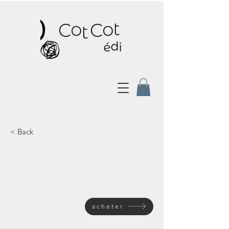
< Back
acheter